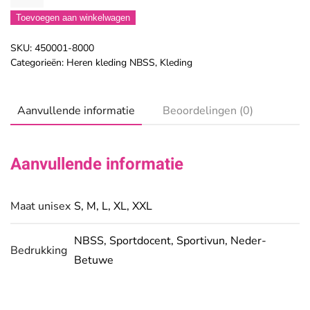
Softshell
Toevoegen aan winkelwagen
Jacket
aantal
SKU:
450001-8000
Categorieën:
Heren kleding NBSS
,
Kleding
Aanvullende informatie
Beoordelingen (0)
Aanvullende informatie
Maat unisex
S
,
M
,
L
,
XL
,
XXL
NBSS
,
Sportdocent
,
Sportivun
,
Neder-
Bedrukking
Betuwe