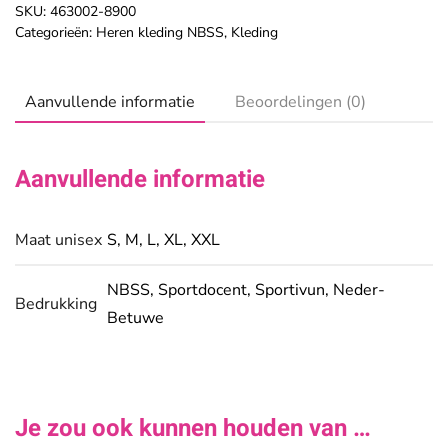
Black
SKU:
463002-8900
Anthracite
Categorieën:
Heren kleding NBSS
,
Kleding
aantal
Aanvullende informatie
Beoordelingen (0)
Aanvullende informatie
Maat unisex
S
,
M
,
L
,
XL
,
XXL
NBSS
,
Sportdocent
,
Sportivun
,
Neder-
Bedrukking
Betuwe
Je zou ook kunnen houden van …