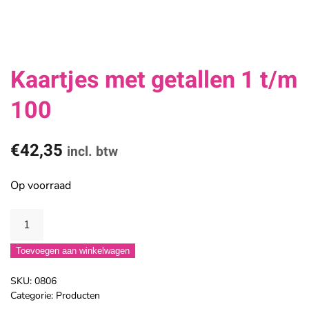
Kaartjes met getallen 1 t/m
100
€
42,35
incl. btw
Op voorraad
Kaartjes
met
Toevoegen aan winkelwagen
getallen
1
SKU:
0806
t/m
Categorie:
Producten