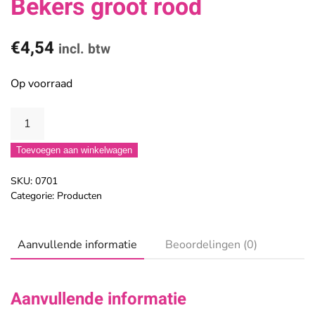
Bekers groot rood
€
4,54
incl. btw
Op voorraad
Bekers
groot
Toevoegen aan winkelwagen
rood
aantal
SKU:
0701
Categorie:
Producten
Aanvullende informatie
Beoordelingen (0)
Aanvullende informatie