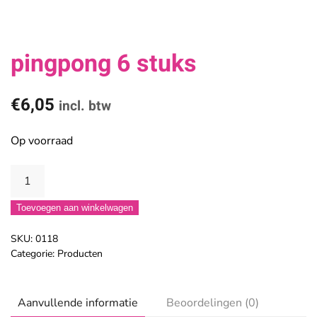
pingpong 6 stuks
€
6,05
incl. btw
Op voorraad
Bal
pingpong
Toevoegen aan winkelwagen
6
stuks
SKU:
0118
aantal
Categorie:
Producten
Aanvullende informatie
Beoordelingen (0)